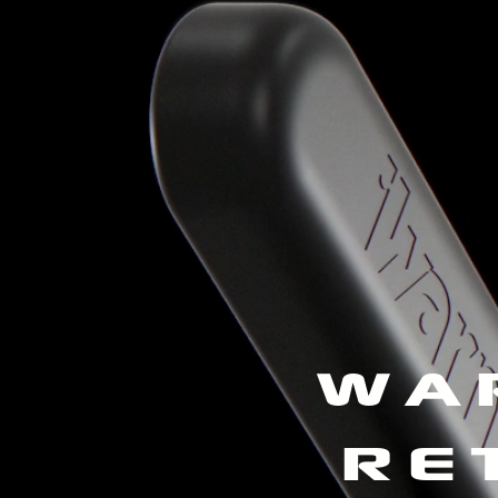
WA
RE