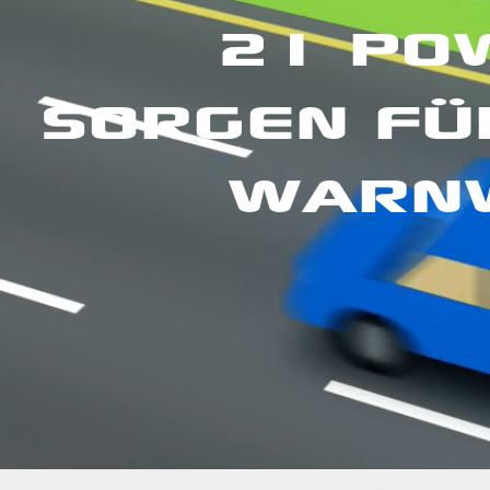
21 PO
SORGEN FÜ
WARNW