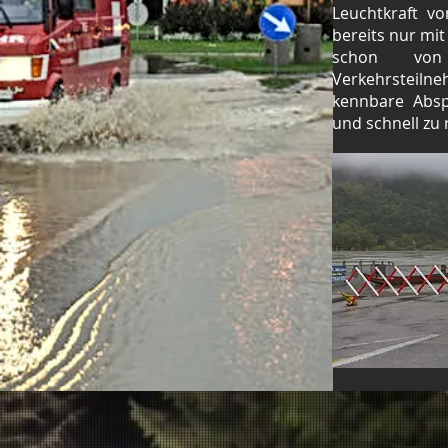
Leuchtkraft v
bereits nur mit
schon von
Verkehr
kennbare Abspe
und schnell zu 